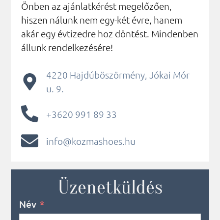
Önben az ajánlatkérést megelőzően,
hiszen nálunk nem egy-két évre, hanem
akár egy évtizedre hoz döntést. Mindenben
állunk rendelkezésére!
4220 Hajdúböszörmény, Jókai Mór
u. 9.
+3620 991 89 33
info@kozmashoes.hu
Üzenetküldés
Név