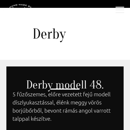
Derby
Derby modell 48.
5 fűzőszemes, előre vezetett fejű modell
díszlyukasztással, élénk meggy vörös
borjúbőrből, bevont rámás angol varrott
talppal készítve.