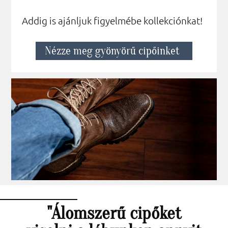
Addig is ajánljuk figyelmébe kollekciónkat!
Nézze meg gyönyörű cipőinket
"Álomszerű cipőket